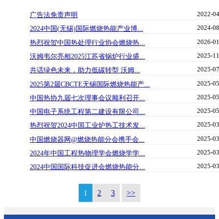
2022-04
广告法免责声明
2024-08
2024中国(无锡)国际燃烧热能产业博...
2026-01
热烈祝贺中国热处理行业协会燃烧热...
2025-11
沃姆韦尔亮相2025江苏省锅炉行业盛...
2025-07
共话绿色未来，助力低碳转型 沃姆...
2025-05
2025第2届CBCTE无锡国际燃烧热能产...
2025-05
中国热协九届七次理事会议顺利召开...
2025-05
中国电子系统工程第二建设有限公司...
2025-03
热烈祝贺2024中国工业炉热工技术发...
2025-03
中国燃烧器网@燃烧热能分会携手会...
2025-03
2024年中国工程热物理学会燃烧学学...
2025-03
2024中国国际科技促进会燃烧热能分...
1
2
3
>>